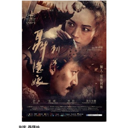
刺客 聶隱娘