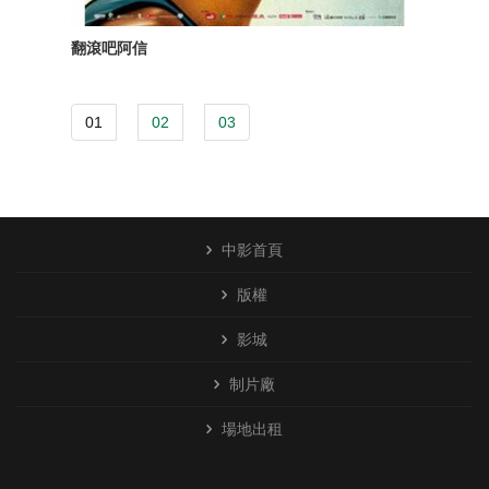
翻滾吧阿信
01
02
03
中影首頁
版權
影城
制片廠
場地出租